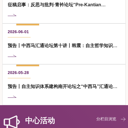
征稿启事：反思与批判·青衿论坛“Pre-Kantian
构转型》中，透过对康德法哲学的解析，哈贝马斯已经指出，以理性
i
Preview”博士生工作坊（第一期）
自由为原则的现代民主政治，不仅要以公共理性为根据，而且要以政
d
治经济学所预期设的那种理想化的市民社会为社会前提。而现代民主
i
2026-06-01
政治的难题恰恰在于，在资本主义的条件之下，这两方面的基础都不
C
预告丨中西马汇通论坛第十讲丨韩震：自主哲学知识体
存在。从黑格尔和马克思的市民社会批判到一代批判理论家的资本主
系——从哲学的中国化到中国的哲学化
义体系批判，已深刻揭示出其社会前提的缺失；从韦伯的理性化理论
到霍克海默和阿多诺的工具理性批判，则进一步指出了其理性根据并
2026-05-28
不存在。在此背景之下，为回应现代民主政治在晚期资本主义条件下
所陷入的合法性危机，哈贝马斯致力于在理论上说明这双重前提如何
预告丨自主知识体系建构南开论坛之“中西马”汇通论坛
丨郁振华丨古典三项的转进和重置 ​
能够被重
中心活动
分栏目浏览