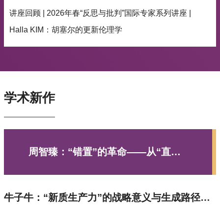
讲座回顾 | 2026年春“反思与批判”国际专家系列讲座 |
Halla KIM：胡塞尔的更新伦理学
学术新作
周智臻：“错置”的革命——从“直接
性”概念重论青年马克思与费尔巴哈
的关系（《哲学动态》2026年第03
期）
牛子牛：“新质生产力”的战略意义与生成路径
——基于马克思主义经典理论的考察（《南开学