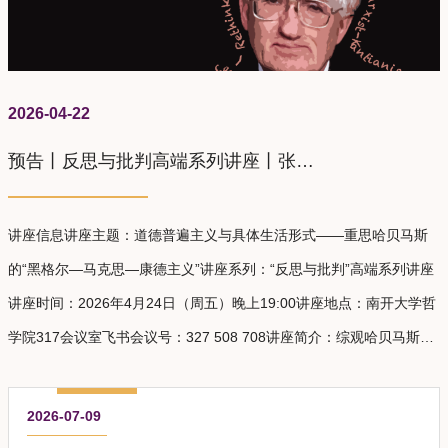
2026-04-22
预告丨反思与批判高端系列讲座丨张双
利丨道德普遍主义与具体生活形式——
重思哈贝马斯的“黑格尔—马克思—康德
讲座信息讲座主题：道德普遍主义与具体生活形式——重思哈贝马斯
主义”
的“黑格尔—马克思—康德主义”讲座系列：“反思与批判”高端系列讲座
讲座时间：2026年4月24日（周五）晚上19:00讲座地点：南开大学哲
学院317会议室飞书会议号：327 508 708讲座简介：综观哈贝马斯社
会和政治哲学思想的发展，其核心问题意识在于如何用一种富有黑格
尔和马克思色彩的康德式道德普遍主义立场来正面回答在资本主义的
e
2026-07-09
条件之下重建现代民主政治何以可能。在其早期著作《公共领域的结
d